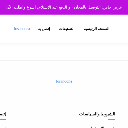
عرض خاص:
التوصيل بالمجان
، و الدفع عند الاستلام،
اسرع واطلب الآن
الصفحة الرئيسية
التصنيفات
إتصل بنا
losanoona
losanoona
الشروط والسياسات
إتصل